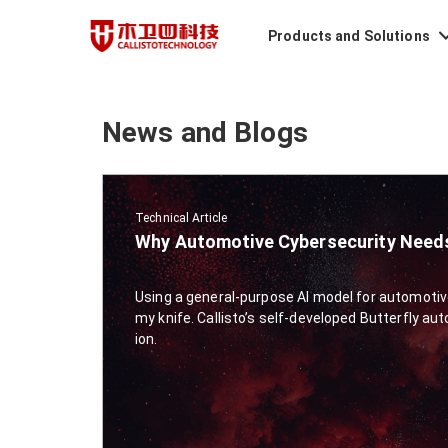
Products and Solutions
News and Blogs
Technical Article
Why Automotive Cybersecurity Needs
Using a general-purpose AI model for automotive 
my knife. Callisto’s self-developed Butterfly au
ion.