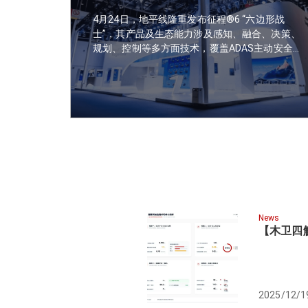
4月24日，地平线隆重发布征程®6 “六边形战
士”，其产品及生态能力涉及感知、融合、决策、
规划、控制等多方面技术，覆盖ADAS主动安全、
高速NOA、城市ICA+、全场景NOA等多个业务场
景。 4月25日，北京国际车展期间，木卫四发
布：基于征程®6的域控信息安全解决方案。
News
【木卫四
2025/12/1