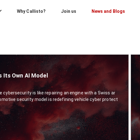
Why Callisto?
Join us
News and Blogs
 Its Own AI Model
cybersecurity is like repairing an engine with a Swiss ar
tomotive security model is redefining vehicle cyber protect