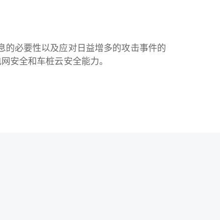
息的必要性以及应对日益增多的攻击事件的
电网安全和车桩云安全能力。