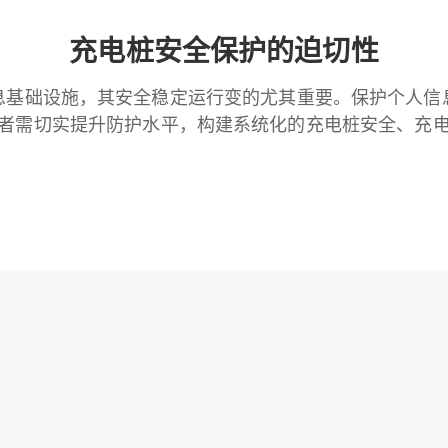
充电桩安全保护的迫切性
息基础设施，其安全稳定运行变的尤其重要。保护个人信
者需切实提升防护水平，构建系统化的充电桩安全、充