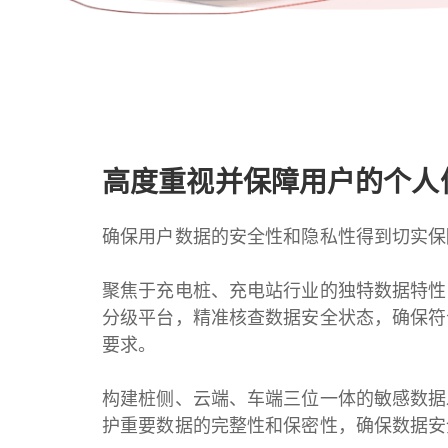
高度重视并保障用户的个人
确保用户数据的安全性和隐私性得到切实保
聚焦于充电桩、充电站行业的独特数据特性
分级平台，精准核查数据安全状态，确保符
要求。
构建桩侧、云端、车端三位一体的敏感数据
护重要数据的完整性和保密性，确保数据安