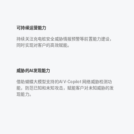
可持续运营能力
持续关注充电桩安全威胁情报预警等前置能力建设，
同时实现对客户的高效赋能。
威胁的AI发现能力
借助蝴蝶大模型支持的AI V-Copilot 网络威胁检测功
能，防范已知和未知攻击，赋能客户对未知威胁的发
现能力。