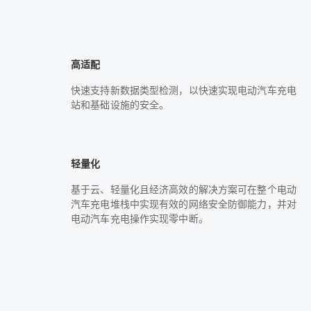
高适配
快速支持新数据类型检测，以快速实现电动汽车充电
站和基础设施的安全。
轻量化
基于云、轻量化且经济高效的解决方案可在整个电动
汽车充电堆栈中实现有效的网络安全防御能力，并对
电动汽车充电操作实现零中断。