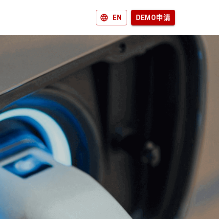
EN
DEMO申请