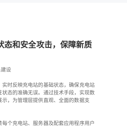
状态和安全攻击，保障新质
系建设
，实时反映充电站的基础状态，确保充电站
桩状态的准确无误。通过技术手段，实现数
展示，为管理层提供直观、全面的数据支
馈每个充电站、服务器及配套应用程序用户