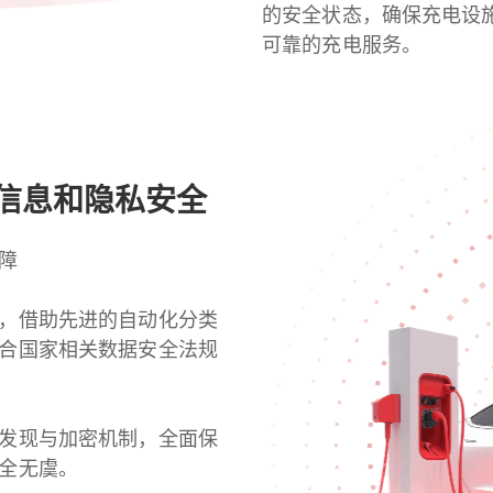
的安全状态，确保充电设
可靠的充电服务。
信息和隐私安全
障
，借助先进的自动化分类
合国家相关数据安全法规
发现与加密机制，全面保
全无虞。