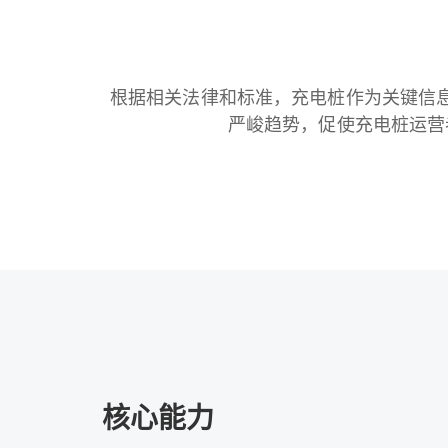
根据相关法律和标准，充电桩作为关键信
严峻趋势，促使充电桩运营
核心能力