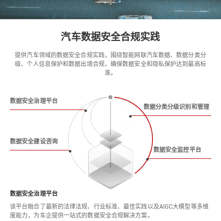
汽车数据安全合规实践
提供汽车领域的数据安全合规实践，围绕智能网联汽车数据、数据分类分
级、个人信息保护和数据出境合规，确保数据安全和隐私保护达到最高标
准。
数据安全治理平台
数据分类分级识别和管理
数据安全建设咨询
数据安全监控平台
数据安全治理平台
该平台融合了最新的法律法规、行业标准、最佳实践以及AIGC大模型等多维
度能力，为车企提供一站式的数据安全合规解决方案。