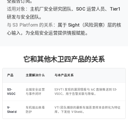
全报告订阅。
适用对象：
主机厂安全研究团队、SOC 运营人员、Tier1
研发与安全团队。
与 S3 Platform 的关系：
属于 Sight（风险洞察）层的核
心输入，为全局安全运营提供情报赋能。
它和其他木卫四产品的关系
产品
主要解决什么
与本产品关系
S3-
云端安全运营
S3-VTI 发现的漏洞情报与 IoC 直接推送到 S3-
VSOC
与事件闭环
VSOC，用于告警关联与降噪。
V-
车机端云病毒
VTI 团队捕获的最新车端恶意样本会转化为特征
Shield
防护
库，下发给 V-Shield。