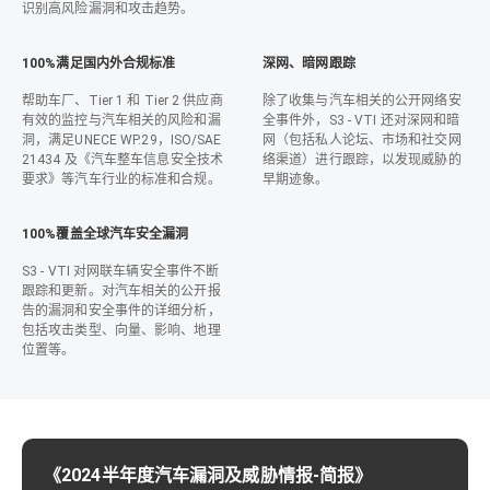
识别高风险漏洞和攻击趋势。
100%满足国内外合规标准
深网、暗网跟踪
帮助车厂、Tier 1 和 Tier 2 供应商
除了收集与汽车相关的公开网络安
有效的监控与汽车相关的风险和漏
全事件外，S3 - VTI 还对深网和暗
洞，满足UNECE WP.29，ISO/SAE
网（包括私人论坛、市场和社交网
21434 及《汽车整车信息安全技术
络渠道）进行跟踪，以发现威胁的
要求》等汽车行业的标准和合规。
早期迹象。
100%覆盖全球汽车安全漏洞
S3 - VTI 对网联车辆安全事件不断
跟踪和更新。对汽车相关的公开报
告的漏洞和安全事件的详细分析，
包括攻击类型、向量、影响、地理
位置等。
《2024半年度汽车漏洞及威胁情报-简报》