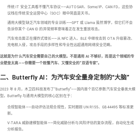
传统 IT 安全工具看不懂汽车协议——AUTOSAR、Some/IP、CAN FD，这些协
议栈在传统安全运营中心（SOC）眼中简直是天书。
通用大模型缺乏汽车领域的专业训练——GPT 或 Llama 虽然博学，但它们不会
告诉你某个 CAN ID 的异常频率意味着正在发生重放攻击。
汽车攻击面正在爆炸式增长——从 NFC 进入、BLE 中继攻击到 OTA 升级篡改、
充电桩入侵，攻击手段的多样性和专业性远超通用网络安全范畴。
这就是为什么汽车安全需要自己的大模型。不是通用 AI 不够好，而是这个领域的专
业壁垒太高——你需要一个既懂汽车、又懂安全的“双语专家”。
二、Butterfly AI：为汽车安全量身定制的“大脑”
2023 年 8 月，木卫四科技发布了“Butterfly”——国内首个百亿参数汽车安全垂类大模
型。Butterfly 与通用大模型的核心区别在于：
合规智能体——自动评估法规合规性，实时跟踪 UN R155、GB44495 等标准更
新。
V-TARA 威胁建模智能体——简化威胁分析与风险评估的复杂流程，自动化生成
分析报告。