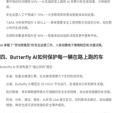
事件响应时间缩短 65%——从车端异常上报到 AI 告警分析生成结果，分钟级完
成。
安全运营人工干预减少 70%——大多数常规告警由智能体自动处理。
TARA 分析效率提升 3 倍以上——原来需要安全工程师数天完成的分析，现在数
小时内生成初稿。
合规检测覆盖率提升至 98%——智能体自动追踪法规变更并重新评估。
AI 承载了“劳动密集型”的安全运营工作，人类则聚焦于策略制定和关键决策。
四、Butterfly AI如何保护每一辆在路上跑的车
Butterfly AI 的架构基于“端云协同”理念：
车端：轻量化推理引擎，在车辆受限算力下实时检测异常。
云端：Butterfly 大模型在 S3 VSOC 平台运行，处理复杂分析和跨车关联。
知识图谱：将车辆数据转换为可理解的安全关系网络，自动发现隐藏的攻击链。
检测、分析、建议、报告：从异常 CAN 报文定位，到判断攻击模式、给出缓解
措施，再到生成可读性极强的安全事件报告。