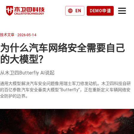
EN
DEMO申请
产品和解决方案
为什么选择木卫四？
技术文章
·
2026-05-14
为什么汽车网络安全需要自己
加入我们
的大模型？
新闻和博客
从木卫四Butterfly AI说起
通用大模型解决汽车安全问题像用瑞士军刀修发动机。木卫四科技自研
的百亿参数汽车安全垂类大模型“Butterfly”，正在重新定义车辆网络安
全防护的边界。