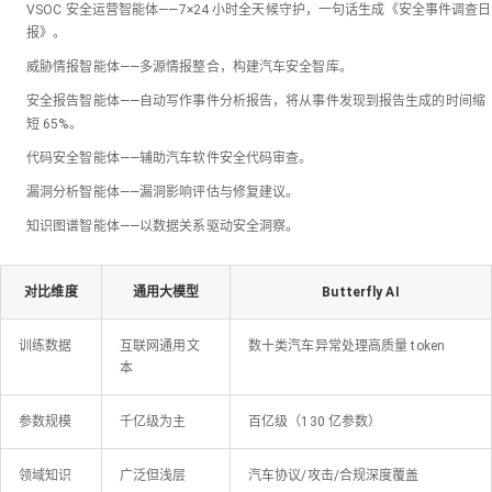
VSOC 安全运营智能体——7×24 小时全天候守护，一句话生成《安全事件调查日
报》。
威胁情报智能体——多源情报整合，构建汽车安全智库。
安全报告智能体——自动写作事件分析报告，将从事件发现到报告生成的时间缩
短 65%。
代码安全智能体——辅助汽车软件安全代码审查。
漏洞分析智能体——漏洞影响评估与修复建议。
知识图谱智能体——以数据关系驱动安全洞察。
对比维度
通用大模型
Butterfly AI
训练数据
互联网通用文
数十类汽车异常处理高质量 token
本
参数规模
千亿级为主
百亿级（130 亿参数）
领域知识
广泛但浅层
汽车协议/攻击/合规深度覆盖