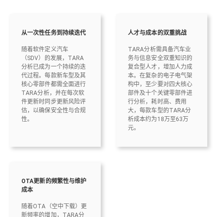
从一次性任务到持续迭代
人才与成本的双重挑战
随着软件定义汽车
TARA分析需具备汽车业
（SDV）的发展，TARA
务与信息安全双重知识的
分析已成为一个持续的迭
复合型人才，增加人力成
代过程。每款新车型及其
本。在复杂的电子电气架
核心零部件都需全面进行
构中，至少要对四大核心
TARA分析，并在每次软
部件及十个关键零部件进
件更新时同步更新风险评
行分析，耗时高、费用
估，以确保安全性与合规
大，每款车型的TARA分
性。
析成本约为18万至63万
元。
OTA更新的频繁性与维护
成本
随着OTA（空中下载）更
新频率的增加，TARA分