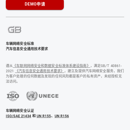
DEMO申请
车辆网络安全标准
汽车信息安全通用技术要求
遵从
《车联网网络安全和数据安全标准体系建设指南》
，满足GB/T 40861-
2021
《汽车信息安全通用技术要求》
，建立及提供汽车网络安全服务，我们
为客户处理的任何数据及发现的任何风险都是客户的私有资产，未经授权无
法访问。
车辆网络安全认证
ISO/SAE 21434
和
UN R155
、
UN R156