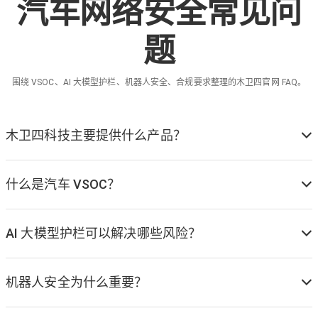
汽车网络安全常见问
题
围绕 VSOC、AI 大模型护栏、机器人安全、合规要求整理的木卫四官网 FAQ。
木卫四科技主要提供什么产品？
什么是汽车 VSOC？
AI 大模型护栏可以解决哪些风险？
机器人安全为什么重要？