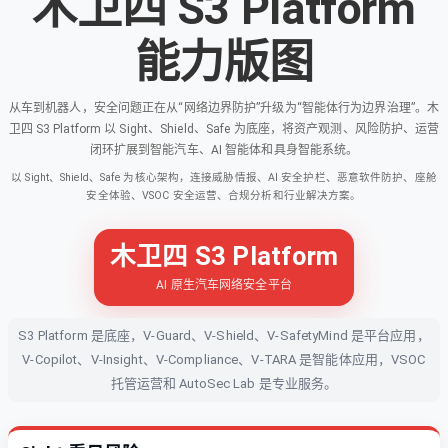
木卫四 S3 Platform
能力版图
从车到机器人，安全问题正在从“网络边界防护”升级为“智能体行为边界治理”。木
卫四 S3 Platform 以 Sight、Shield、Safe 为底座，将资产观测、风险防护、运营
闭环扩展到智能汽车、AI 智能体和具身智能系统。
以 Sight、Shield、Safe 为核心架构，连接威胁情报、AI 安全护栏、恶意软件防护、座舱
安全体验、VSOC 安全运营、合规分析和行业解决方案。
木卫四 S3 Platform
AI 原生汽车网络安全平台
S3 Platform 是底座，V-Guard、V-Shield、V-SafetyMind 是平台应用，
V-Copilot、V-Insight、V-Compliance、V-TARA 是智能体应用，VSOC
托管运营和 AutoSec Lab 是专业服务。