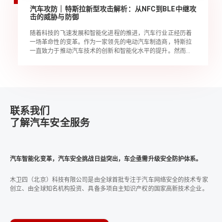
汽车攻防｜特斯拉新型攻击解析：从NFC到BLE中继攻
击的威胁与防御
随着科技的飞速发展和智能化进程的推进，汽车行业正经历着
一场革命性的变革。作为一家领先的电动汽车制造商，特斯拉
一直致力于推动汽车技术的创新和智能化水平的提升。然而，
正是由于特斯拉汽车所搭载的先进技术和高度互联的特性，使
得它们成为黑客攻击的潜在目标。虽然特斯拉在车辆网络安全
方面已经进行了深入的研究，并且采取了多种防御措施，但是
新型网络攻击技术的不断涌现，使得特斯拉的防御体系面临着
严峻的挑战。
联系我们
了解汽车安全服务
汽车智能化变革，汽车安全挑战日益突出，车企亟需升级安全防护体系。
木卫四（北京）科技有限公司是由全球首批专注于汽车网络安全的技术专家
创立、由全球知名机构投资、具备多项自主知识产权的国家高新技术企业。