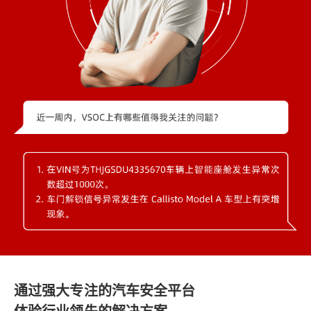
通过强大专注的汽车安全平台