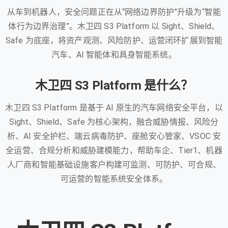
从车到机器人，安全问题正在从“网络边界防护”升级为“智能
体行为边界治理”。木卫四 S3 Platform 以 Sight、Shield、
Safe 为底座，将资产观测、风险防护、运营闭环扩展到智能
汽车、AI 智能体和具身智能系统。
木卫四 S3 Platform 是什么？
木卫四 S3 Platform 是基于 AI 原生的汽车网络安全平台，以
Sight、Shield、Safe 为核心架构，融合威胁情报、风险分
析、AI 安全护栏、端云病毒防护、座舱安心管家、VSOC 安
全运营、合规分析和威胁建模能力，帮助车企、Tier1、机器
人厂商和智能基础设施客户构建可监测、可防护、可合规、
可运营的智能系统安全体系。