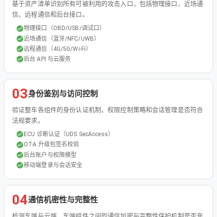
基于资产清单识别所有可被利用的攻击入口，包括物理接口、近场通
信、远程通信和后台接口。
物理接口（OBD/USB/调试口）
近场通信（蓝牙/NFC/UWB）
远程通信（4G/5G/Wi-Fi）
后台 API 与云服务
03
身份鉴别与访问控制
验证整车各组件的身份认证机制、权限控制策略和会话管理是否符合
法规要求。
ECU 诊断认证（UDS SecAccess）
OTA 升级包签名校验
后台账户与权限模型
移动端登录与会话安全
04
通信机密性与完整性
检测车端与云端、车端组件之间的通信加密与完整性保护机制是否充