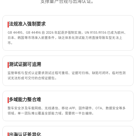
支撑量产合规与出海认证。
法规准入强制要求
GB 44495、GB 44496 自 2026 年起逐步强制实施，UN R155/R156 已成为欧州、
日本、韩国等市场准入前置条件，缺乏体系化测试能力将直接导致车型无法上
市。
测试证据可追溯
监管审核与型式认证要求测试过程可重现、证据可归档、缺陷可闭环。临时性测
试无法形成可交付的合规证据包。
多域能力整合难
整车安全涉及车载网络、无线通信、移动 APP、固件硬件、OTA、数据安全等多
领域，单一团队难以覆盖全部能力域，需要统一平台编排。
出海认证差异化