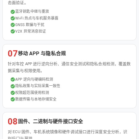
击面验证。
蓝牙钥匙中继与重放
Wi-Fi 热点与车机服务暴露
GNSS 欺骗与干扰
V2X 异常消息验证
07
移动 APP 与隐私合规
针对车控 APP 进行逆向分析、通信安全测试和隐私合规检测，覆盖数
据采集与权限使用。
APP 逆向与硬编码检测
隐私政策与实际采集一致性
权限超范围使用检测
数据传输与本地存储安全
08
固件、二进制与硬件接口安全
对 ECU 固件、车机系统镜像和硬件调试接口进行深度安全分析，识
别后门与漏洞。