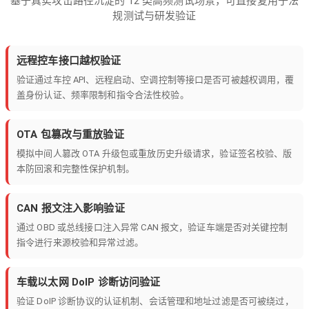
基于真实攻击路径沉淀的 12 类高频测试场景，可直接复用于法
规测试与研发验证
远程控车接口越权验证
验证通过车控 API、远程启动、空调控制等接口是否可被越权调用，覆
盖身份认证、频率限制和指令合法性校验。
OTA 包篡改与重放验证
模拟中间人篡改 OTA 升级包或重放历史升级请求，验证签名校验、版
本防回滚和完整性保护机制。
CAN 报文注入影响验证
通过 OBD 或总线接口注入异常 CAN 报文，验证车端是否对关键控制
指令进行来源校验和异常过滤。
车载以太网 DoIP 诊断访问验证
验证 DoIP 诊断协议的认证机制、会话管理和地址过滤是否可被绕过，