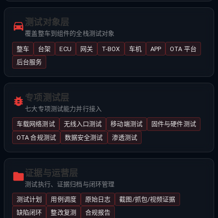
测试对象层
覆盖整车到组件的全栈测试对象
整车
台架
ECU
网关
T-BOX
车机
APP
OTA 平台
后台服务
专项测试层
七大专项测试能力并行接入
车载网络测试
无线入口测试
移动端测试
固件与硬件测试
OTA 合规测试
数据安全测试
渗透测试
证据与运营层
测试执行、证据归档与闭环管理
测试计划
用例调度
原始日志
截图/抓包/视频证据
缺陷闭环
整改复测
合规报告