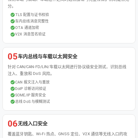
分。
TLS 配置与证书校验
车内总线消息完整性
OTA 通道加密
V2X 消息签名验证
05
车内总线与车载以太网安全
针对 CAN/CAN-FD/LIN/车载以太网进行协议级安全测试，识别总线
注入、重放和 DoS 风险。
CAN 报文注入与重放
DoIP 诊断访问验证
SOME/IP 服务安全
总线 DoS 与模糊测试
06
无线入口安全
覆盖蓝牙钥匙、Wi-Fi 热点、GNSS 定位、V2X 通信等无线入口的攻