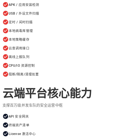
APK / 应用安装检测
USB / 外设文件扫描
定时 / 闲时扫描
本地病毒库管理
本地策略缓存
云查调用接口
离线上报队列
CPU/IO 资源控制
阻断/隔离/清理处置
云端平台核心能力
支撑百万级并发车队的安全运营中枢
API 安全网关
终端资产清单
License 激活中心