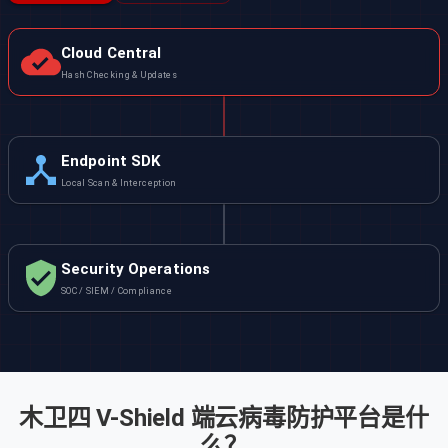
Cloud Central
Hash Checking & Updates
Endpoint SDK
Local Scan & Interception
Security Operations
SOC / SIEM / Compliance
木卫四 V-Shield 端云病毒防护平台是什
么？