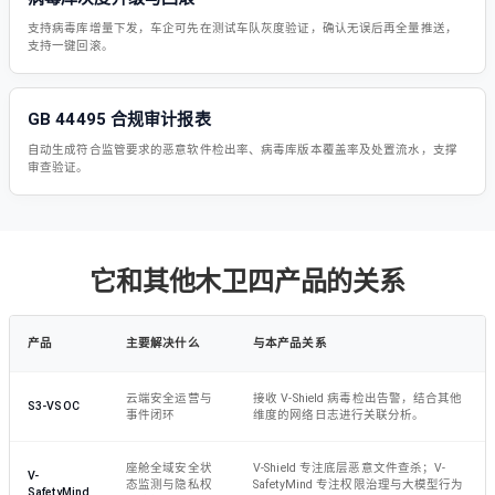
支持病毒库增量下发，车企可先在测试车队灰度验证，确认无误后再全量推送，
支持一键回滚。
GB 44495 合规审计报表
自动生成符合监管要求的恶意软件检出率、病毒库版本覆盖率及处置流水，支撑
审查验证。
它和其他木卫四产品的关系
产品
主要解决什么
与本产品关系
云端安全运营与
接收 V-Shield 病毒检出告警，结合其他
S3-VSOC
事件闭环
维度的网络日志进行关联分析。
座舱全域安全状
V-Shield 专注底层恶意文件查杀；V-
V-
态监测与隐私权
SafetyMind 专注权限治理与大模型行为
SafetyMind