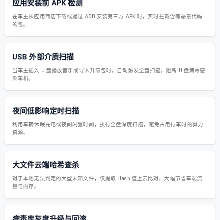
应用安装前 APK 检测
在车主从应用商店下载或通过 ADB 安装第三方 APK 时，实时拦截含有恶意代码
的包。
USB 外部介质扫描
当车主插入 U 盘播放音乐或导入升级包时，自动触发全盘扫描，阻断 U 盘病毒感
染车机。
夜间低影响定时扫描
利用车辆休眠充电或夜间闲置时间，执行全盘深度扫描，避免占用行车时的算力
资源。
大文件云端哈希查杀
对于本地无法判定的大型未知文件，仅提取 Hash 值上云比对，大幅节省车端流
量与内存。
病毒库灰度升级与回滚