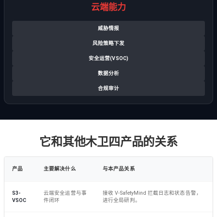
云端能力
威胁情报
风险策略下发
安全运营(VSOC)
数据分析
合规审计
它和其他木卫四产品的关系
产品
主要解决什么
与本产品关系
S3-
云端安全运营与事
接收 V-SafetyMind 拦截日志和状态告警，
VSOC
件闭环
进行全局研判。