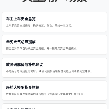
车主上车安全总览
上车即亮起全域绿灯，确认智驾、隐私、网络一切正常。
恶劣天气动态提醒
雨雪湿滑天气自动推送安全提醒，并一键开启安全车控模式。
故障码解释与补电建议
小电瓶亏电或胎压异常时，AI 顾问提供清晰易懂的原因分析和处置建议。
座舱大模型指令拦截
拦截高风险或逻辑冲突的语音指令（如高速行驶中要求打开车门）。