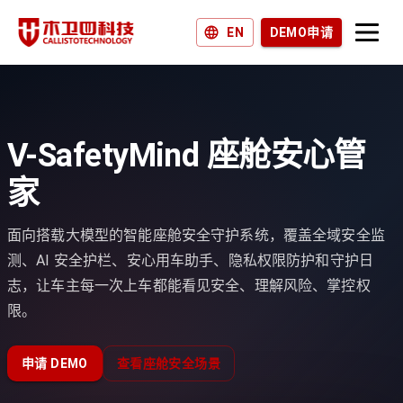
EN
DEMO申请
产品和解决方案
为什么选择木卫四？
V-SafetyMind 座舱安心管
加入我们
家
新闻和博客
面向搭载大模型的智能座舱安全守护系统，覆盖全域安全监
测、AI 安全护栏、安心用车助手、隐私权限防护和守护日
志，让车主每一次上车都能看见安全、理解风险、掌控权
限。
申请 DEMO
查看座舱安全场景