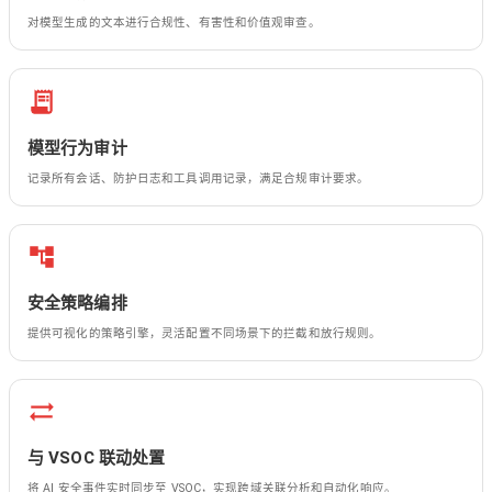
对模型生成的文本进行合规性、有害性和价值观审查。
模型行为审计
记录所有会话、防护日志和工具调用记录，满足合规审计要求。
安全策略编排
提供可视化的策略引擎，灵活配置不同场景下的拦截和放行规则。
与 VSOC 联动处置
将 AI 安全事件实时同步至 VSOC，实现跨域关联分析和自动化响应。