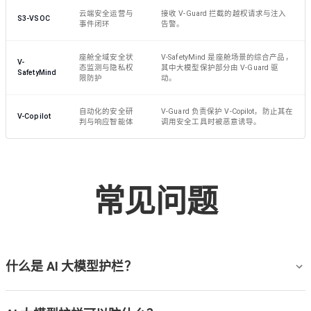
云端安全运营与
接收 V-Guard 拦截的越权请求与注入
S3-VSOC
事件闭环
告警。
座舱全域安全状
V-SafetyMind 是座舱场景的综合产品，
V-
态监测与隐私权
其中大模型保护部分由 V-Guard 驱
SafetyMind
限防护
动。
自动化的安全研
V-Guard 负责保护 V-Copilot，防止其在
V-Copilot
判与响应智能体
调用安全工具时被恶意诱导。
常见问题
什么是 AI 大模型护栏？