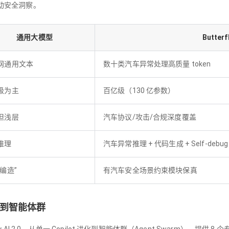
动安全洞察。
通用大模型
Butterfl
网通用文本
数十类汽车异常处理高质量 token
级为主
百亿级（130 亿参数）
但浅层
汽车协议/攻击/合规深度覆盖
推理
汽车异常推理 + 代码生成 + Self-debug
编造”
有汽车安全场景约束模块保真
lot 到智能体群