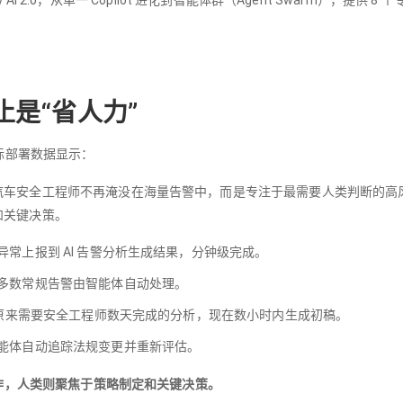
ly AI 2.0，从单一 Copilot 进化到智能体群（Agent Swarm），提供 8 
是“省人力”
中的实际部署数据显示：
车安全工程师不再淹没在海量告警中，而是专注于最需要人类判断的高风险
和关键决策。
异常上报到 AI 告警分析生成结果，分钟级完成。
大多数常规告警由智能体自动处理。
上——原来需要安全工程师数天完成的分析，现在数小时内生成初稿。
智能体自动追踪法规变更并重新评估。
工作，人类则聚焦于策略制定和关键决策。