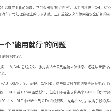
个高度专业化的领域，它们会出现“知识断层”。木卫四科技（CALLIS
ly AI），通过在汽车异常处理数据上的专项训练，正在重新定义车辆网络安全防护的
一个“能用就行”的问题
上的数据中心”。
数据——从 CAN 总线报文、激光雷达点云到座舱人脸信息、远程诊断指
安全。
—AUTOSAR、Some/IP、CAN FD，这些协议栈在传统安全运营中心
—GPT 或 Llama 虽然博学，但它们不会告诉你某个 CAN ID 的
NFC 进入、BLE 中继攻击到 OTA 升级篡改、充电桩入侵，攻击手段