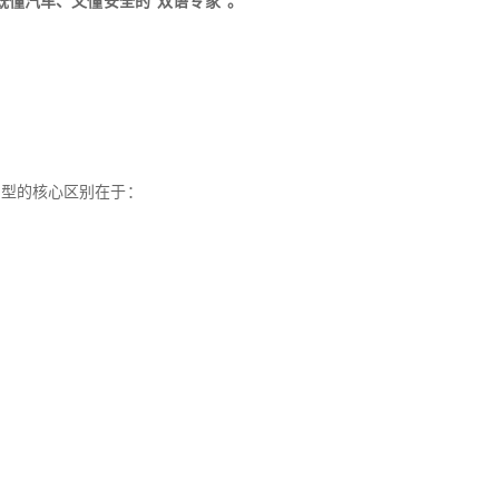
既懂汽车、又懂安全的“双语专家”。
用大模型的核心区别在于：