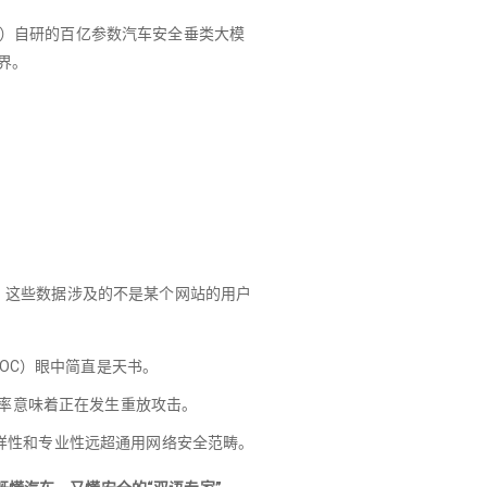
TO）自研的百亿参数汽车安全垂类大模
边界。
令。这些数据涉及的不是某个网站的用户
（SOC）眼中简直是天书。
异常频率意味着正在发生重放攻击。
的多样性和专业性远超通用网络安全范畴。